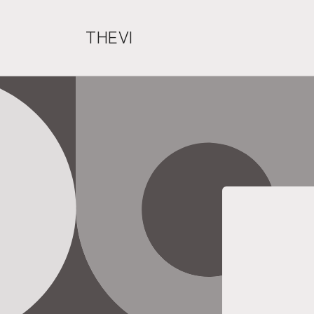
コンテ
ンツに
進む
THEVI